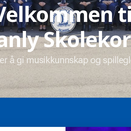
Velkommen ti
anly Skolekor
er å gi musikkunnskap og spillegle