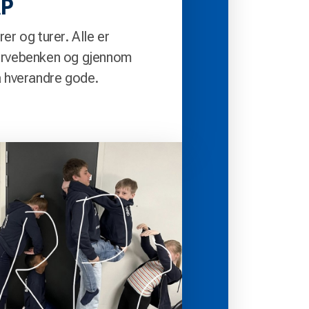
AP
er og turer. Alle er
ervebenken og gjennom
a hverandre gode.