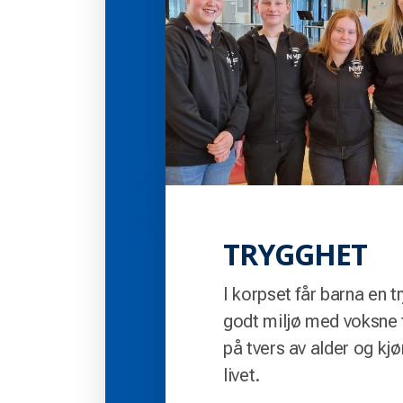
TRYGGHET
I korpset får barna en t
godt miljø med voksne 
på tvers av alder og kjø
livet.