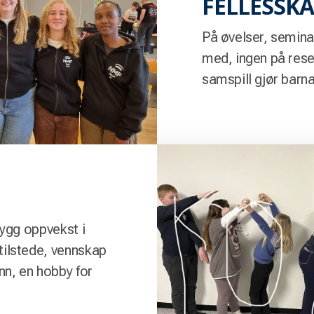
FELLESSK
På øvelser, seminar
med, ingen på res
samspill gjør barn
rygg oppvekst i
tilstede, vennskap
nn, en hobby for