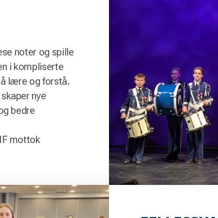
ese noter og spille
en i kompliserte
 å lære og forstå.
 skaper nye
 og bedre
NMF mottok