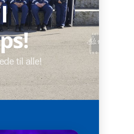
l
ps!
de til alle!